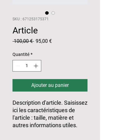
SKU : 671253175371
Article
Prix
Prix
 100,00 € 
95,00 €
original
promotionnel
Quantité
*
Ajouter au panier
Description d'article. Saisissez 
ici les caractéristiques de 
l'article : taille, matière et 
autres informations utiles.